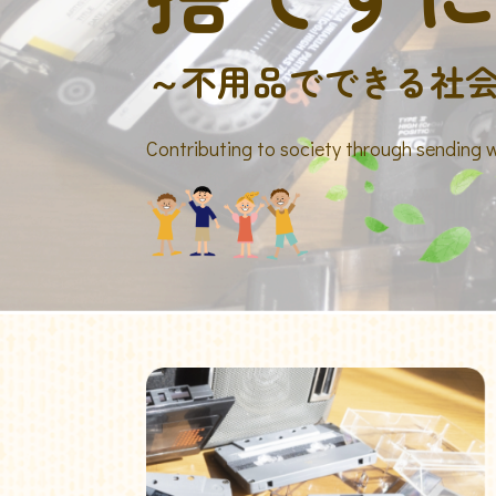
～不用品でできる社
Contributing to society through sending 