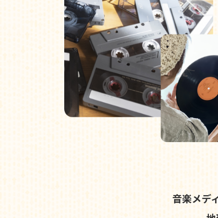
音楽メデ
地