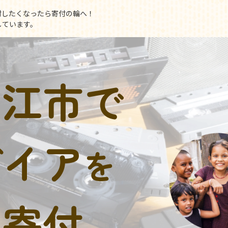
付したくなったら寄付の輪へ！
しています。
狛江市で
デイア
を
に寄付。