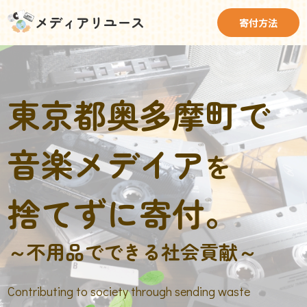
メディアリユース
寄付方法
東京都奥多摩町で
音楽メデイア
を
捨てずに寄付。
～不用品でできる社会貢献～
Contributing to society through sending waste