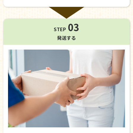
03
STEP
発送する