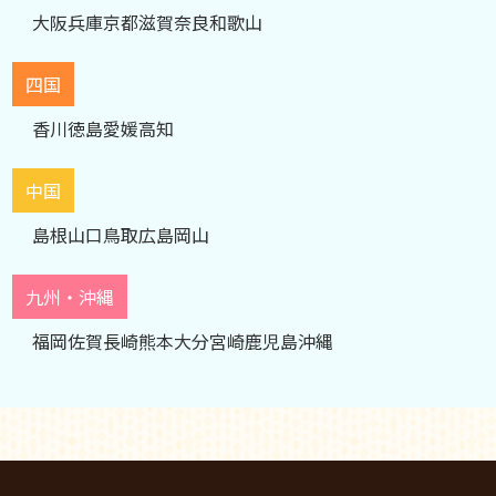
大阪
兵庫
京都
滋賀
奈良
和歌山
四国
香川
徳島
愛媛
高知
中国
島根
山口
鳥取
広島
岡山
九州・沖縄
福岡
佐賀
長崎
熊本
大分
宮崎
鹿児島
沖縄