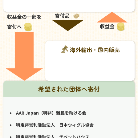
寄付品
収益金の一部を
収益金
寄付へ
海外輸出・国内販売
希望された団体へ寄付
AAR Japan（特非）難民を助ける会
特定非営利活動法人 日本ウィグル協会
特定非営利活動法人 チベットハウス