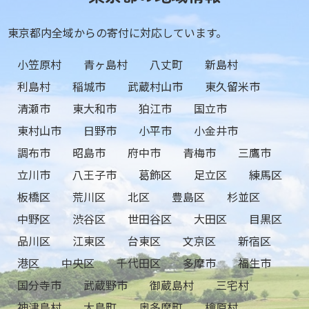
東京都内全域からの寄付に対応しています。
小笠原村
青ヶ島村
八丈町
新島村
利島村
稲城市
武蔵村山市
東久留米市
清瀬市
東大和市
狛江市
国立市
東村山市
日野市
小平市
小金井市
調布市
昭島市
府中市
青梅市
三鷹市
立川市
八王子市
葛飾区
足立区
練馬区
板橋区
荒川区
北区
豊島区
杉並区
中野区
渋谷区
世田谷区
大田区
目黒区
品川区
江東区
台東区
文京区
新宿区
港区
中央区
千代田区
多摩市
福生市
国分寺市
武蔵野市
御蔵島村
三宅村
神津島村
大島町
奥多摩町
檜原村