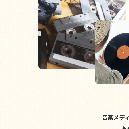
音楽メデ
地