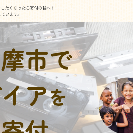
付したくなったら寄付の輪へ！
しています。
多摩市で
デイア
を
に寄付。