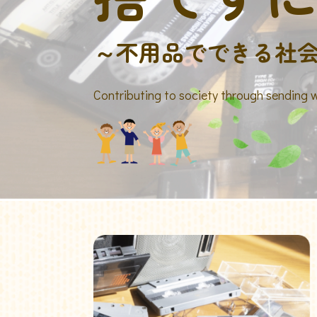
～不用品でできる社
Contributing to society through sending 