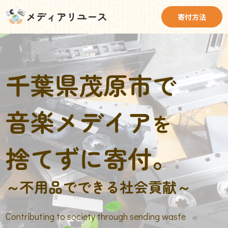
メディアリユース
寄付方法
千葉県茂原市で
音楽メデイア
を
捨てずに寄付。
～不用品でできる社会貢献～
Contributing to society through sending waste