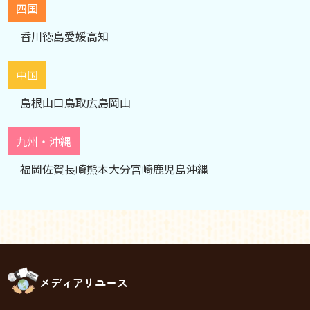
四国
香川
徳島
愛媛
高知
中国
島根
山口
鳥取
広島
岡山
九州・沖縄
福岡
佐賀
長崎
熊本
大分
宮崎
鹿児島
沖縄
メディアリユース