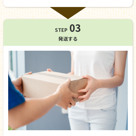
03
STEP
発送する