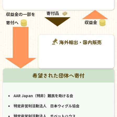
寄付品
収益金の一部を
収益金
寄付へ
海外輸出・国内販売
希望された団体へ寄付
AAR Japan（特非）難民を助ける会
特定非営利活動法人 日本ウィグル協会
特定非営利活動法人 チベットハウス