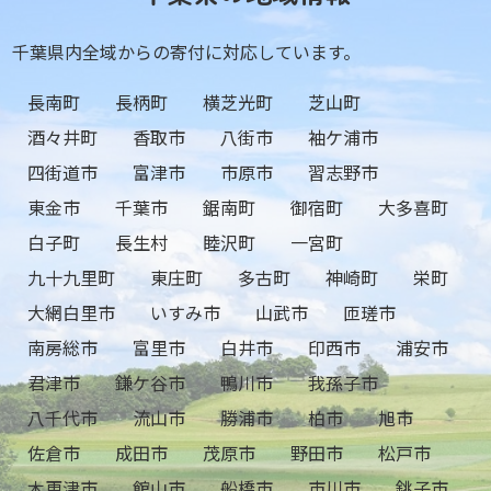
千葉県内全域からの寄付に対応しています。
長南町
長柄町
横芝光町
芝山町
酒々井町
香取市
八街市
袖ケ浦市
四街道市
富津市
市原市
習志野市
東金市
千葉市
鋸南町
御宿町
大多喜町
白子町
長生村
睦沢町
一宮町
九十九里町
東庄町
多古町
神崎町
栄町
大網白里市
いすみ市
山武市
匝瑳市
南房総市
富里市
白井市
印西市
浦安市
君津市
鎌ケ谷市
鴨川市
我孫子市
八千代市
流山市
勝浦市
柏市
旭市
佐倉市
成田市
茂原市
野田市
松戸市
木更津市
館山市
船橋市
市川市
銚子市