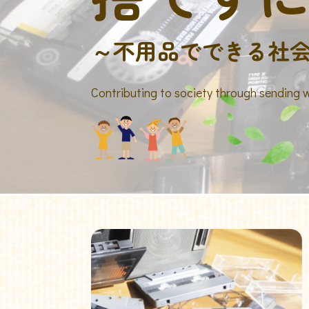
～不用品でできる社
Contributing to society through sending 