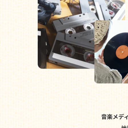
音楽メデ
地