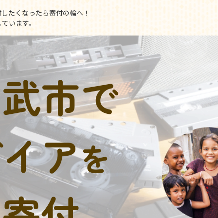
付したくなったら寄付の輪へ！
しています。
山武市で
デイア
を
に寄付。