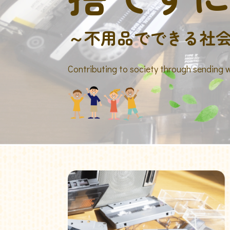
～不用品でできる社
Contributing to society through sending 