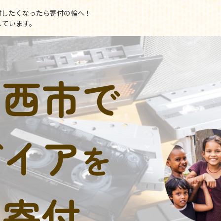
付したくなったら寄付の輪へ！
しています。
印西市で
デイア
を
に寄付。