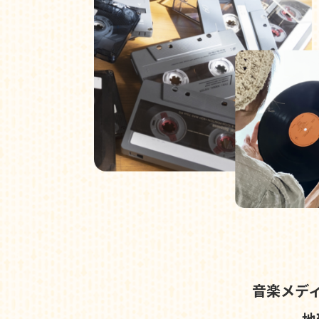
音楽メデ
地