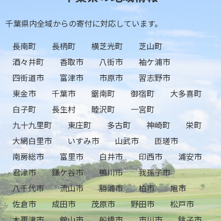
千葉県内全域からの寄付に対応しています。
長南町
長柄町
横芝光町
芝山町
酒々井町
香取市
八街市
袖ケ浦市
四街道市
富津市
市原市
習志野市
東金市
千葉市
鋸南町
御宿町
大多喜町
白子町
長生村
睦沢町
一宮町
九十九里町
東庄町
多古町
神崎町
栄町
大網白里市
いすみ市
山武市
匝瑳市
南房総市
富里市
白井市
印西市
浦安市
君津市
鎌ケ谷市
鴨川市
我孫子市
八千代市
流山市
勝浦市
柏市
旭市
佐倉市
成田市
茂原市
野田市
松戸市
木更津市
館山市
船橋市
市川市
銚子市