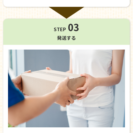
03
STEP
発送する