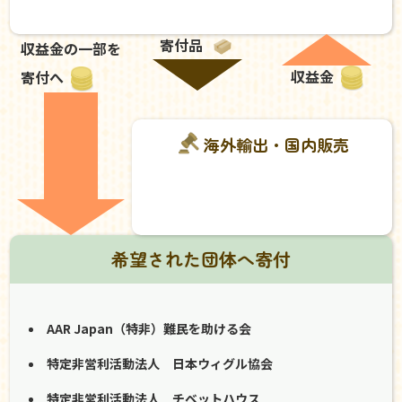
寄付品
収益金の一部を
収益金
寄付へ
海外輸出・国内販売
希望された団体へ寄付
AAR Japan（特非）難民を助ける会
特定非営利活動法人 日本ウィグル協会
特定非営利活動法人 チベットハウス