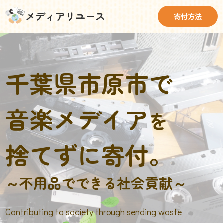
メディアリユース
寄付方法
千葉県市原市で
音楽メデイア
を
捨てずに寄付。
～不用品でできる社会貢献～
Contributing to society through sending waste