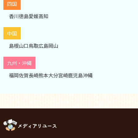
四国
香川
徳島
愛媛
高知
中国
島根
山口
鳥取
広島
岡山
九州・沖縄
福岡
佐賀
長崎
熊本
大分
宮崎
鹿児島
沖縄
メディアリユース