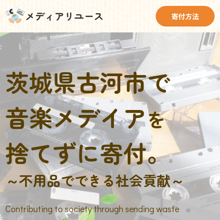
メディアリユース
寄付方法
茨城県古河市で
音楽メデイア
を
捨てずに寄付。
～不用品でできる社会貢献～
Contributing to society through sending waste