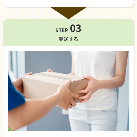
03
STEP
発送する