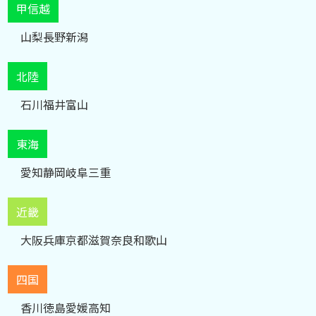
甲信越
山梨
長野
新潟
北陸
石川
福井
富山
東海
愛知
静岡
岐阜
三重
近畿
大阪
兵庫
京都
滋賀
奈良
和歌山
四国
香川
徳島
愛媛
高知