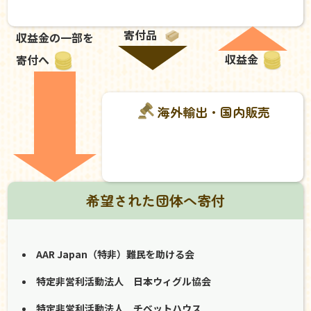
寄付品
収益金の一部を
収益金
寄付へ
海外輸出・国内販売
希望された団体へ寄付
AAR Japan（特非）難民を助ける会
特定非営利活動法人 日本ウィグル協会
特定非営利活動法人 チベットハウス