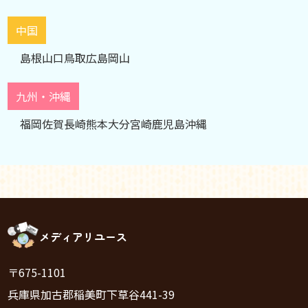
中国
島根
山口
鳥取
広島
岡山
九州・沖縄
福岡
佐賀
長崎
熊本
大分
宮崎
鹿児島
沖縄
メディアリユース
〒675-1101
兵庫県加古郡稲美町下草谷441-39