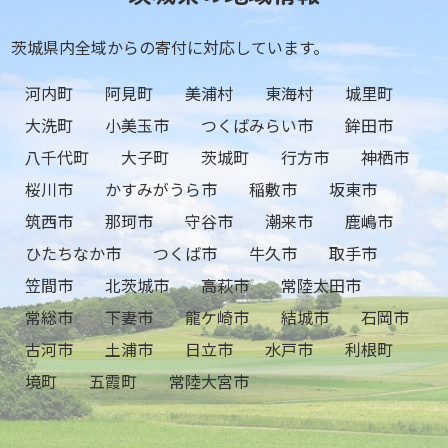
茨城県内全域からの寄付に対応しています。
河内町
阿見町
美浦村
東海村
城里町
大洗町
小美玉市
つくばみらい市
鉾田市
八千代町
大子町
茨城町
行方市
神栖市
桜川市
かすみがうら市
稲敷市
坂東市
筑西市
那珂市
守谷市
潮来市
鹿嶋市
ひたちなか市
つくば市
牛久市
取手市
笠間市
北茨城市
高萩市
常陸太田市
常総市
下妻市
龍ケ崎市
結城市
石岡市
古河市
土浦市
日立市
水戸市
利根町
境町
五霞町
常陸大宮市