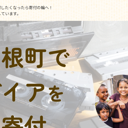
付したくなったら寄付の輪へ！
しています。
利根町で
デイア
を
に寄付。