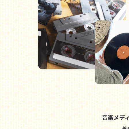
音楽メデ
地