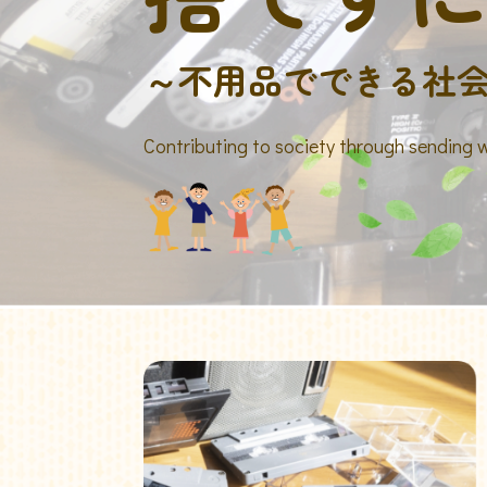
～不用品でできる社
Contributing to society through sending 