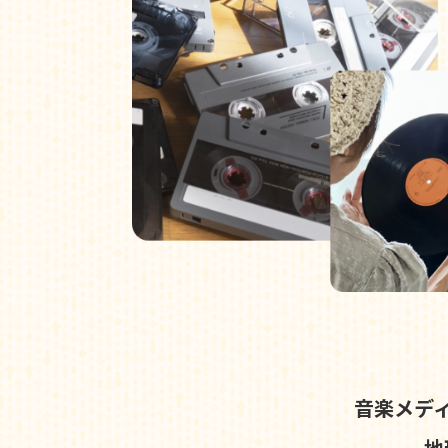
音楽メデ
地