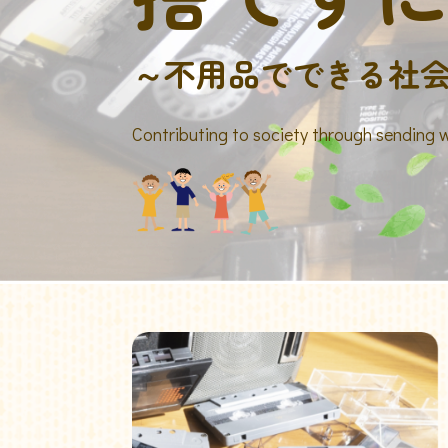
～不用品でできる社
Contributing to society through sending 