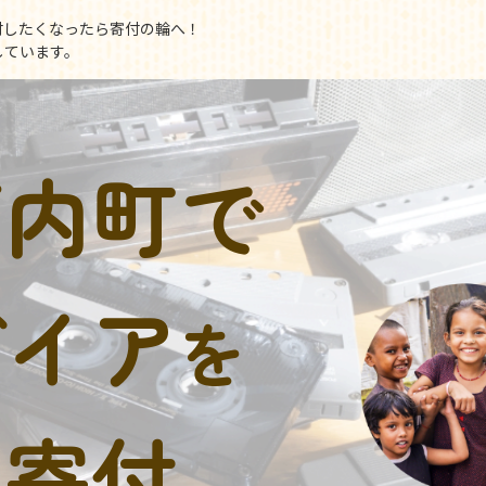
付したくなったら寄付の輪へ！
しています。
河内町で
デイア
を
に寄付。