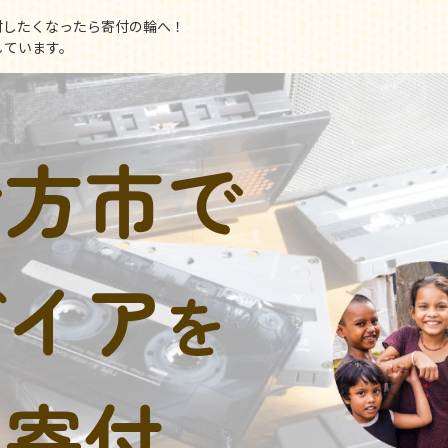
付したくなったら寄付の輪へ！
しています。
行方市で
デイア
を
に寄付。