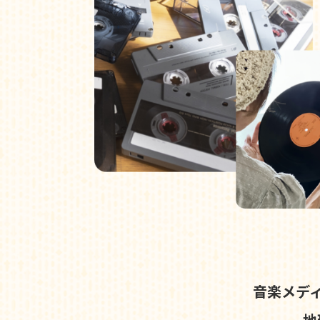
音楽メデ
地