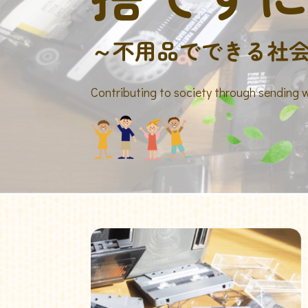
～不用品でできる社
Contributing to society through sending 