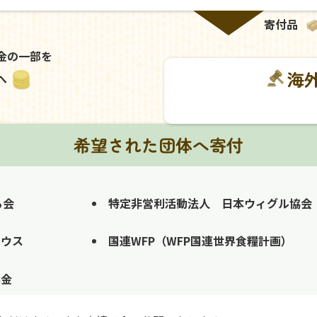
寄付品
金の一部を
海
へ
希望された団体へ寄付
る会
特定非営利活動法人 日本ウィグル協会
ハウス
国連WFP（WFP国連世界食糧計画）
募金