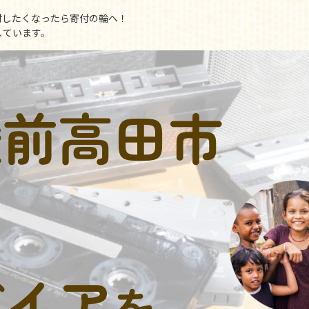
付したくなったら寄付の輪へ！
しています。
陸前高田市
デイア
を