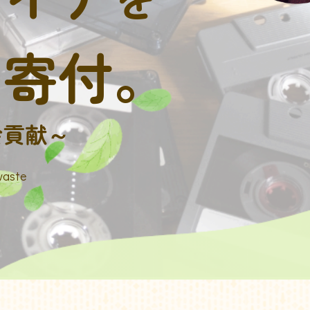
に寄付。
会貢献～
waste