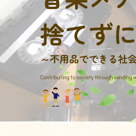
捨てず
～不用品でできる社
Contributing to society through sending 