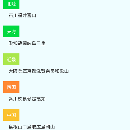
北陸
石川
福井
富山
東海
愛知
静岡
岐阜
三重
近畿
大阪
兵庫
京都
滋賀
奈良
和歌山
四国
香川
徳島
愛媛
高知
中国
島根
山口
鳥取
広島
岡山