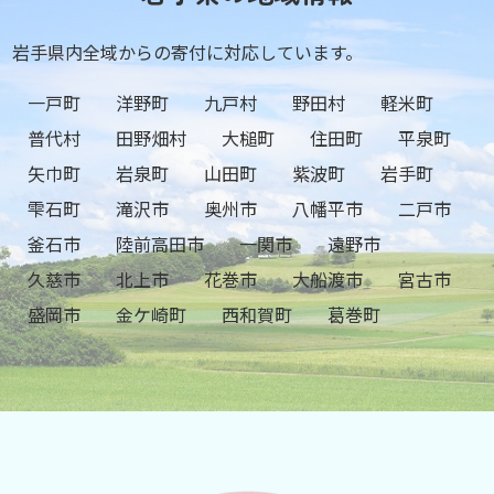
岩手県内全域からの寄付に対応しています。
一戸町
洋野町
九戸村
野田村
軽米町
普代村
田野畑村
大槌町
住田町
平泉町
矢巾町
岩泉町
山田町
紫波町
岩手町
雫石町
滝沢市
奥州市
八幡平市
二戸市
釜石市
陸前高田市
一関市
遠野市
久慈市
北上市
花巻市
大船渡市
宮古市
盛岡市
金ケ崎町
西和賀町
葛巻町