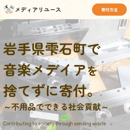
メディアリユース
寄付方法
岩手県雫石町で
音楽メデイア
を
捨てずに寄付。
～不用品でできる社会貢献～
Contributing to society through sending waste