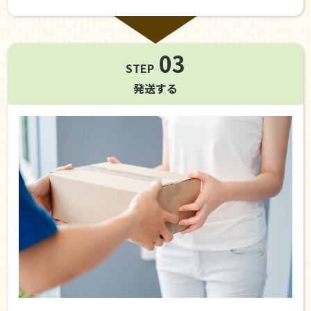
03
STEP
発送する