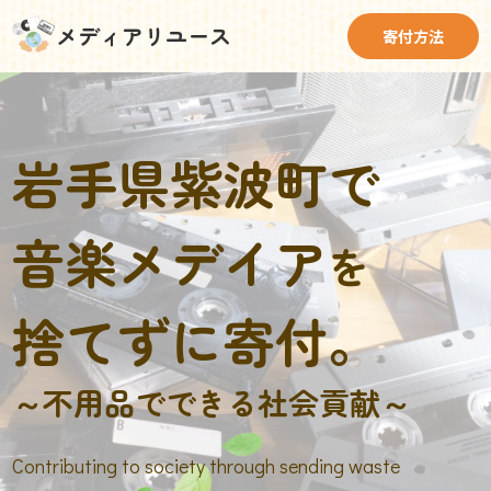
メディアリユース
寄付方法
岩手県紫波町で
音楽メデイア
を
捨てずに寄付。
～不用品でできる社会貢献～
Contributing to society through sending waste