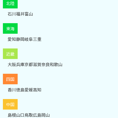
北陸
石川
福井
富山
東海
愛知
静岡
岐阜
三重
近畿
大阪
兵庫
京都
滋賀
奈良
和歌山
四国
香川
徳島
愛媛
高知
中国
島根
山口
鳥取
広島
岡山