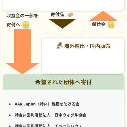
寄付品
収益金の一部を
収益金
寄付へ
海外輸出・国内販売
希望された団体へ寄付
AAR Japan（特非）難民を助ける会
特定非営利活動法人 日本ウィグル協会
特定非営利活動法人 チベットハウス