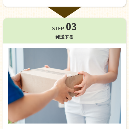
03
STEP
発送する