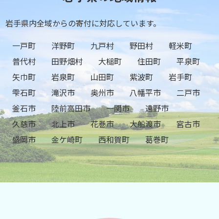
岩手県内全域からの寄付に対応しています。
一戸町
洋野町
九戸村
野田村
軽米町
普代村
田野畑村
大槌町
住田町
平泉町
矢巾町
岩泉町
山田町
紫波町
岩手町
雫石町
滝沢市
奥州市
八幡平市
二戸市
釜石市
陸前高田市
一関市
遠野市
久慈市
北上市
花巻市
大船渡市
宮古市
盛岡市
金ケ崎町
西和賀町
葛巻町