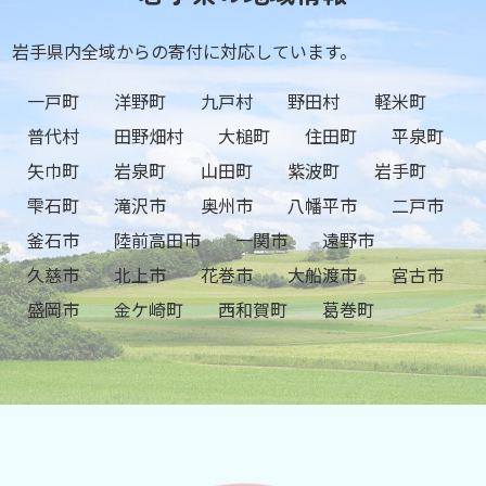
岩手県内全域からの寄付に対応しています。
一戸町
洋野町
九戸村
野田村
軽米町
普代村
田野畑村
大槌町
住田町
平泉町
矢巾町
岩泉町
山田町
紫波町
岩手町
雫石町
滝沢市
奥州市
八幡平市
二戸市
釜石市
陸前高田市
一関市
遠野市
久慈市
北上市
花巻市
大船渡市
宮古市
盛岡市
金ケ崎町
西和賀町
葛巻町