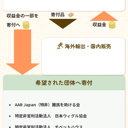
寄付品
収益金の一部を
収益金
寄付へ
海外輸出・国内販売
希望された団体へ寄付
AAR Japan（特非）難民を助ける会
特定非営利活動法人 日本ウィグル協会
特定非営利活動法人 チベットハウス