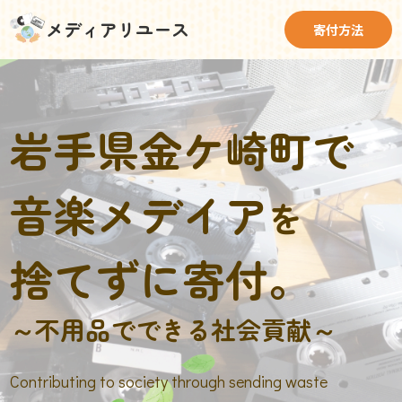
メディアリユース
寄付方法
岩手県金ケ崎町で
音楽メデイア
を
捨てずに寄付。
～不用品でできる社会貢献～
Contributing to society through sending waste