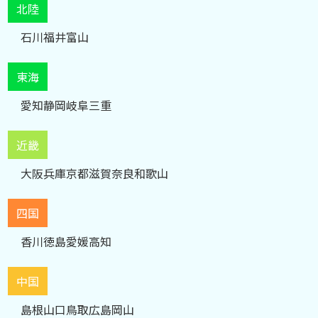
北陸
石川
福井
富山
東海
愛知
静岡
岐阜
三重
近畿
大阪
兵庫
京都
滋賀
奈良
和歌山
四国
香川
徳島
愛媛
高知
中国
島根
山口
鳥取
広島
岡山