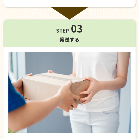
03
STEP
発送する