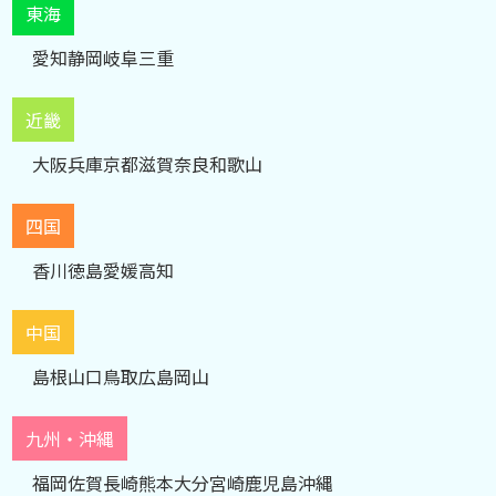
東海
愛知
静岡
岐阜
三重
近畿
大阪
兵庫
京都
滋賀
奈良
和歌山
四国
香川
徳島
愛媛
高知
中国
島根
山口
鳥取
広島
岡山
九州・沖縄
福岡
佐賀
長崎
熊本
大分
宮崎
鹿児島
沖縄