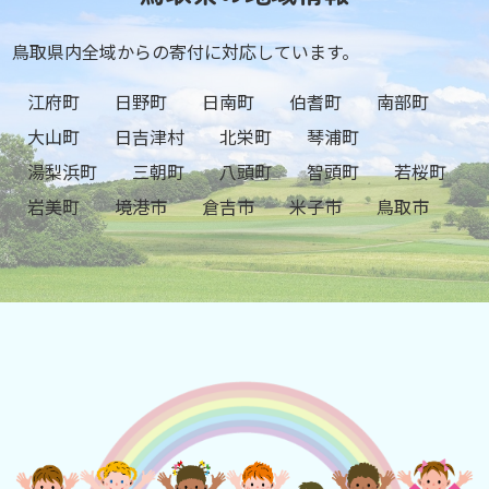
鳥取県内全域からの寄付に対応しています。
江府町
日野町
日南町
伯耆町
南部町
大山町
日吉津村
北栄町
琴浦町
湯梨浜町
三朝町
八頭町
智頭町
若桜町
岩美町
境港市
倉吉市
米子市
鳥取市