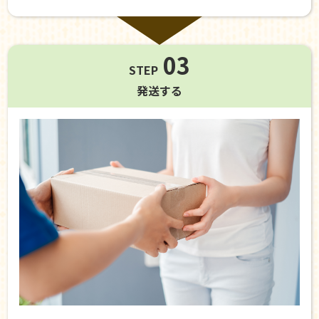
03
STEP
発送する