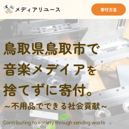
メディアリユース
寄付方法
鳥取県鳥取市で
音楽メデイア
を
捨てずに寄付。
～不用品でできる社会貢献～
Contributing to society through sending waste