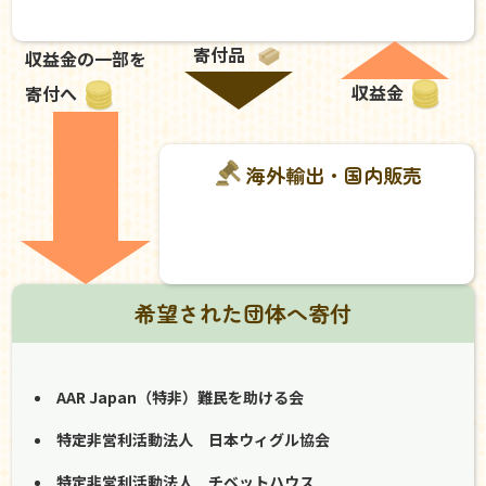
寄付品
収益金の一部を
収益金
寄付へ
海外輸出・国内販売
希望された団体へ寄付
AAR Japan（特非）難民を助ける会
特定非営利活動法人 日本ウィグル協会
特定非営利活動法人 チベットハウス