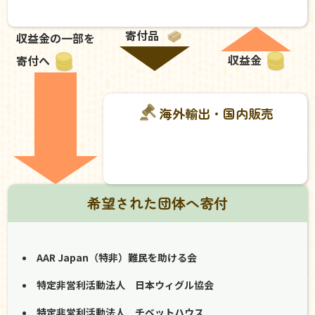
寄付品
収益金の一部を
収益金
寄付へ
海外輸出・国内販売
希望された団体へ寄付
AAR Japan（特非）難民を助ける会
特定非営利活動法人 日本ウィグル協会
特定非営利活動法人 チベットハウス