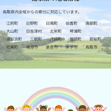
鳥取県内全域からの寄付に対応しています。
江府町
日野町
日南町
伯耆町
南部町
大山町
日吉津村
北栄町
琴浦町
湯梨浜町
三朝町
八頭町
智頭町
若桜町
岩美町
境港市
倉吉市
米子市
鳥取市