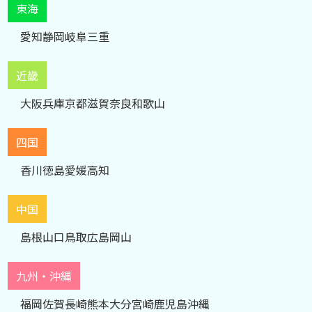
東海
愛知
静岡
岐阜
三重
近畿
大阪
兵庫
京都
滋賀
奈良
和歌山
四国
香川
徳島
愛媛
高知
中国
島根
山口
鳥取
広島
岡山
九州・沖縄
福岡
佐賀
長崎
熊本
大分
宮崎
鹿児島
沖縄