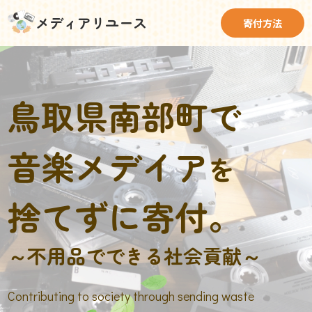
メディアリユース
寄付方法
鳥取県南部町で
音楽メデイア
を
捨てずに寄付。
～不用品でできる社会貢献～
Contributing to society through sending waste