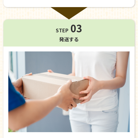
03
STEP
発送する