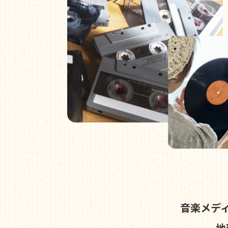
音楽メデ
地