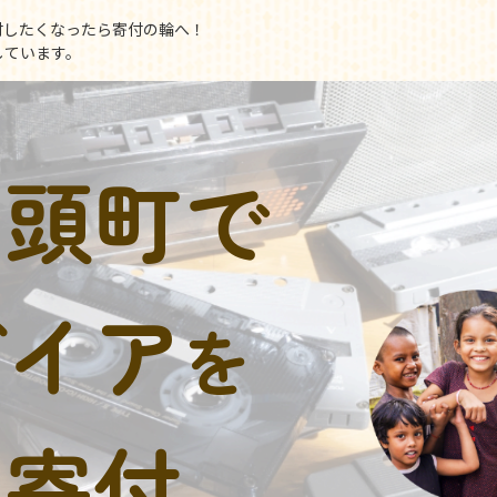
付したくなったら寄付の輪へ！
しています。
智頭町で
デイア
を
に寄付。