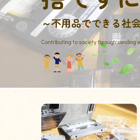
～不用品でできる社
Contributing to society through sending 