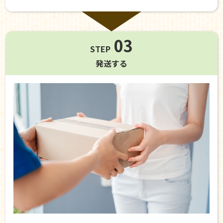
03
STEP
発送する