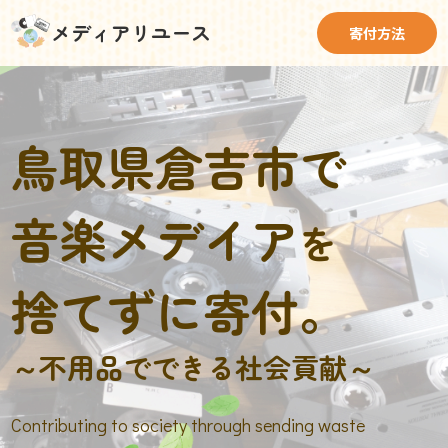
メディアリユース
寄付方法
鳥取県倉吉市で
音楽メデイア
を
捨てずに寄付。
～不用品でできる社会貢献～
Contributing to society through sending waste