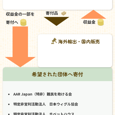
寄付品
収益金の一部を
収益金
寄付へ
海外輸出・国内販売
希望された団体へ寄付
AAR Japan（特非）難民を助ける会
特定非営利活動法人 日本ウィグル協会
特定非営利活動法人 チベットハウス