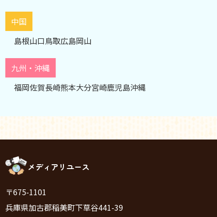
中国
島根
山口
鳥取
広島
岡山
九州・沖縄
福岡
佐賀
長崎
熊本
大分
宮崎
鹿児島
沖縄
メディアリユース
〒675-1101
兵庫県加古郡稲美町下草谷441-39