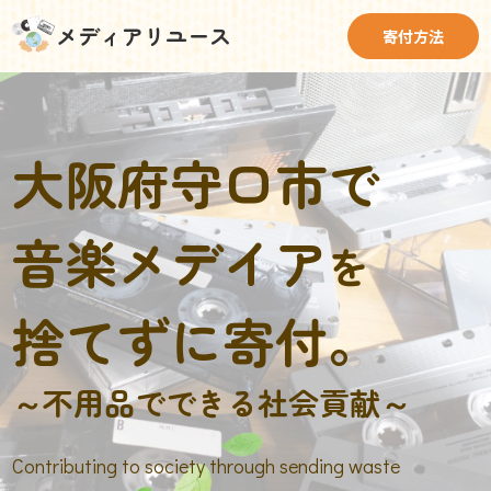
メディアリユース
寄付方法
大阪府守口市で
音楽メデイア
を
捨てずに寄付。
～不用品でできる社会貢献～
Contributing to society through sending waste