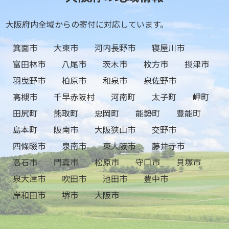
大阪府内全域からの寄付に対応しています。
箕面市
大東市
河内長野市
寝屋川市
富田林市
八尾市
茨木市
枚方市
摂津市
羽曳野市
柏原市
和泉市
泉佐野市
高槻市
千早赤阪村
河南町
太子町
岬町
田尻町
熊取町
忠岡町
能勢町
豊能町
島本町
阪南市
大阪狭山市
交野市
四條畷市
泉南市
東大阪市
藤井寺市
高石市
門真市
松原市
守口市
貝塚市
泉大津市
吹田市
池田市
豊中市
岸和田市
堺市
大阪市