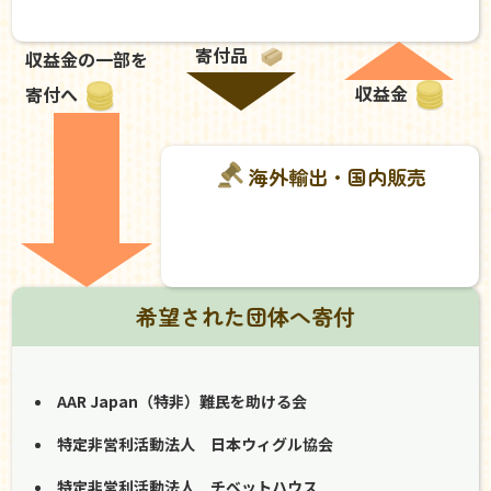
寄付品
収益金の一部を
収益金
寄付へ
海外輸出・国内販売
希望された団体へ寄付
AAR Japan（特非）難民を助ける会
特定非営利活動法人 日本ウィグル協会
特定非営利活動法人 チベットハウス