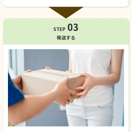
03
STEP
発送する