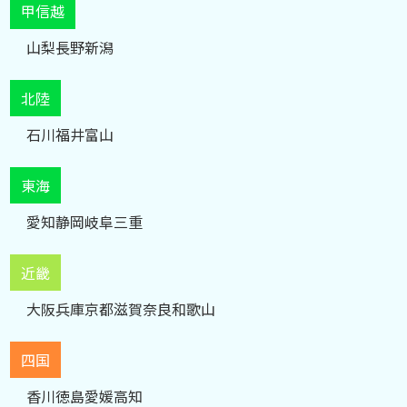
甲信越
山梨
長野
新潟
北陸
石川
福井
富山
東海
愛知
静岡
岐阜
三重
近畿
大阪
兵庫
京都
滋賀
奈良
和歌山
四国
香川
徳島
愛媛
高知