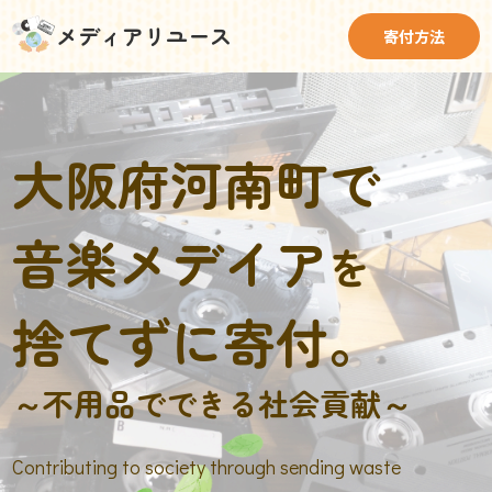
メディアリユース
寄付方法
大阪府河南町で
音楽メデイア
を
捨てずに寄付。
～不用品でできる社会貢献～
Contributing to society through sending waste