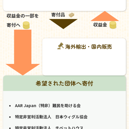
寄付品
収益金の一部を
収益金
寄付へ
海外輸出・国内販売
希望された団体へ寄付
AAR Japan（特非）難民を助ける会
特定非営利活動法人 日本ウィグル協会
特定非営利活動法人 チベットハウス