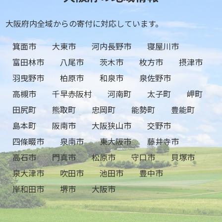
大阪府内全域からの寄付に対応しています。
箕面市
大東市
河内長野市
寝屋川市
富田林市
八尾市
茨木市
枚方市
摂津市
羽曳野市
柏原市
和泉市
泉佐野市
高槻市
千早赤阪村
河南町
太子町
岬町
田尻町
熊取町
忠岡町
能勢町
豊能町
島本町
阪南市
大阪狭山市
交野市
四條畷市
泉南市
東大阪市
藤井寺市
高石市
門真市
松原市
守口市
貝塚市
泉大津市
吹田市
池田市
豊中市
岸和田市
堺市
大阪市