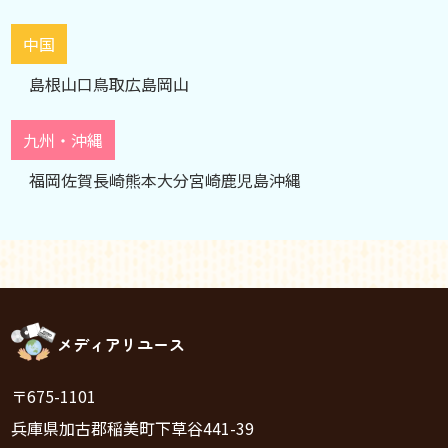
中国
島根
山口
鳥取
広島
岡山
九州・沖縄
福岡
佐賀
長崎
熊本
大分
宮崎
鹿児島
沖縄
メディアリユース
〒675-1101
兵庫県加古郡稲美町下草谷441-39