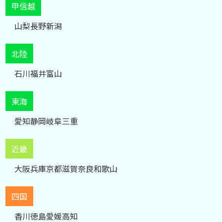
甲信越
山梨
長野
新潟
北陸
石川
福井
富山
東海
愛知
静岡
岐阜
三重
近畿
大阪
兵庫
京都
滋賀
奈良
和歌山
四国
香川
徳島
愛媛
高知