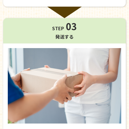
03
STEP
発送する