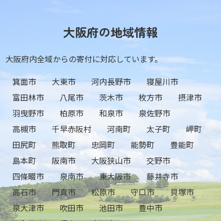
大阪府の地域情報
大阪府内全域からの寄付に対応しています。
箕面市
大東市
河内長野市
寝屋川市
富田林市
八尾市
茨木市
枚方市
摂津市
羽曳野市
柏原市
和泉市
泉佐野市
高槻市
千早赤阪村
河南町
太子町
岬町
田尻町
熊取町
忠岡町
能勢町
豊能町
島本町
阪南市
大阪狭山市
交野市
四條畷市
泉南市
東大阪市
藤井寺市
高石市
門真市
松原市
守口市
貝塚市
泉大津市
吹田市
池田市
豊中市