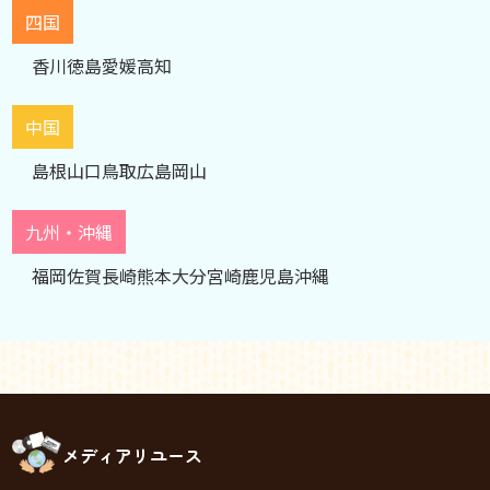
四国
香川
徳島
愛媛
高知
中国
島根
山口
鳥取
広島
岡山
九州・沖縄
福岡
佐賀
長崎
熊本
大分
宮崎
鹿児島
沖縄
メディアリユース