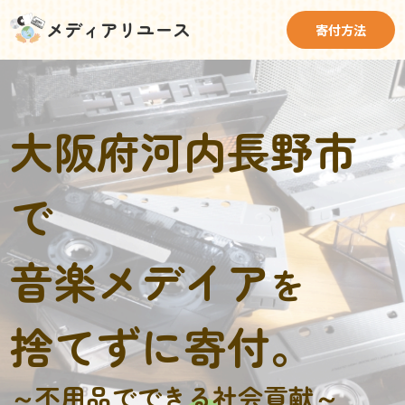
メディアリユース
寄付方法
大阪府河内長野市
で
音楽メデイア
を
捨てずに寄付。
～不用品でできる社会貢献～