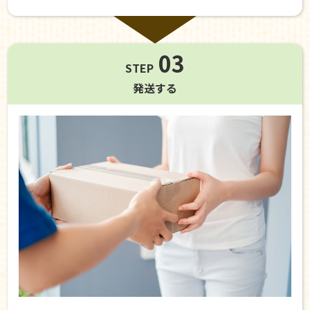
03
STEP
発送する