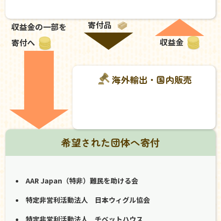
寄付品
収益金の一部を
収益金
寄付へ
海外輸出・国内販売
希望された団体へ寄付
AAR Japan（特非）難民を助ける会
特定非営利活動法人 日本ウィグル協会
特定非営利活動法人 チベットハウス