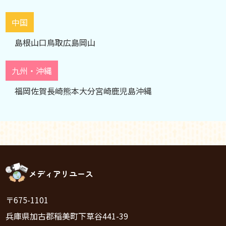
中国
島根
山口
鳥取
広島
岡山
九州・沖縄
福岡
佐賀
長崎
熊本
大分
宮崎
鹿児島
沖縄
メディアリユース
〒675-1101
兵庫県加古郡稲美町下草谷441-39