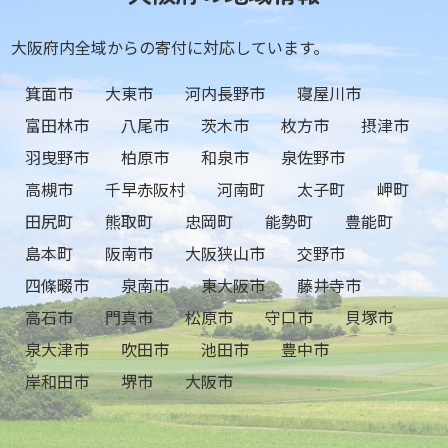
大阪府内全域からの寄付に対応しています。
箕面市
大東市
河内長野市
寝屋川市
富田林市
八尾市
茨木市
枚方市
摂津市
羽曳野市
柏原市
和泉市
泉佐野市
高槻市
千早赤阪村
河南町
太子町
岬町
田尻町
熊取町
忠岡町
能勢町
豊能町
島本町
阪南市
大阪狭山市
交野市
四條畷市
泉南市
東大阪市
藤井寺市
高石市
門真市
松原市
守口市
貝塚市
泉大津市
吹田市
池田市
豊中市
岸和田市
堺市
大阪市