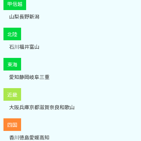
甲信越
山梨
長野
新潟
北陸
石川
福井
富山
東海
愛知
静岡
岐阜
三重
近畿
大阪
兵庫
京都
滋賀
奈良
和歌山
四国
香川
徳島
愛媛
高知