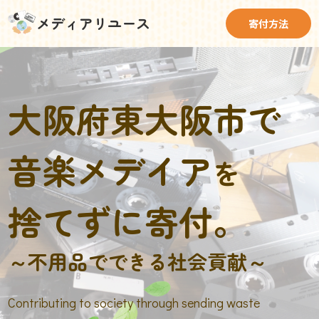
メディアリユース
寄付方法
大阪府東大阪市で
音楽メデイア
を
捨てずに寄付。
～不用品でできる社会貢献～
Contributing to society through sending waste