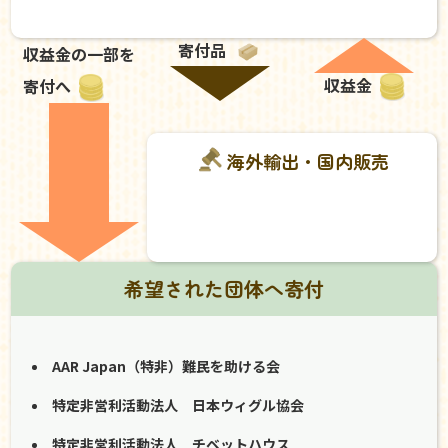
寄付品
収益金の一部を
収益金
寄付へ
海外輸出・国内販売
希望された団体へ寄付
AAR Japan（特非）難民を助ける会
特定非営利活動法人 日本ウィグル協会
特定非営利活動法人 チベットハウス