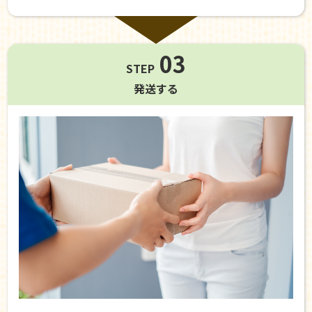
03
STEP
発送する