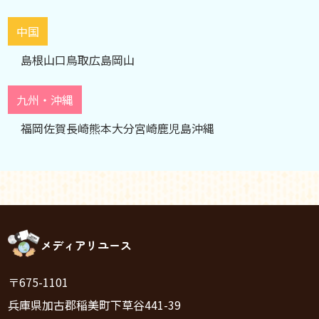
中国
島根
山口
鳥取
広島
岡山
九州・沖縄
福岡
佐賀
長崎
熊本
大分
宮崎
鹿児島
沖縄
メディアリユース
〒675-1101
兵庫県加古郡稲美町下草谷441-39