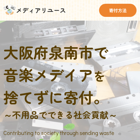
メディアリユース
寄付方法
大阪府泉南市で
音楽メデイア
を
捨てずに寄付。
～不用品でできる社会貢献～
Contributing to society through sending waste