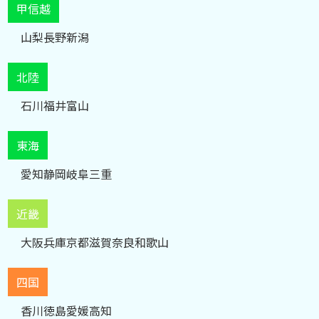
甲信越
山梨
長野
新潟
北陸
石川
福井
富山
東海
愛知
静岡
岐阜
三重
近畿
大阪
兵庫
京都
滋賀
奈良
和歌山
四国
香川
徳島
愛媛
高知