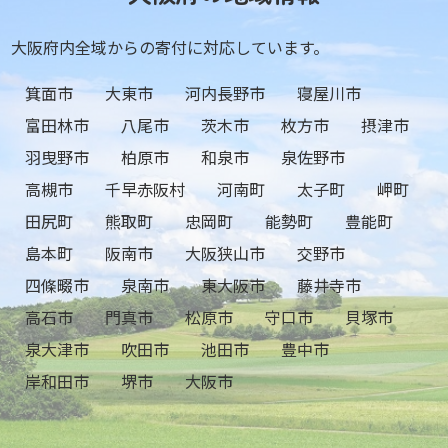
大阪府内全域からの寄付に対応しています。
箕面市
大東市
河内長野市
寝屋川市
富田林市
八尾市
茨木市
枚方市
摂津市
羽曳野市
柏原市
和泉市
泉佐野市
高槻市
千早赤阪村
河南町
太子町
岬町
田尻町
熊取町
忠岡町
能勢町
豊能町
島本町
阪南市
大阪狭山市
交野市
四條畷市
泉南市
東大阪市
藤井寺市
高石市
門真市
松原市
守口市
貝塚市
泉大津市
吹田市
池田市
豊中市
岸和田市
堺市
大阪市