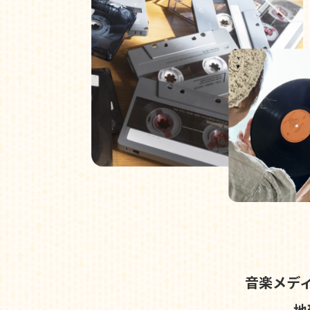
音楽メデ
地