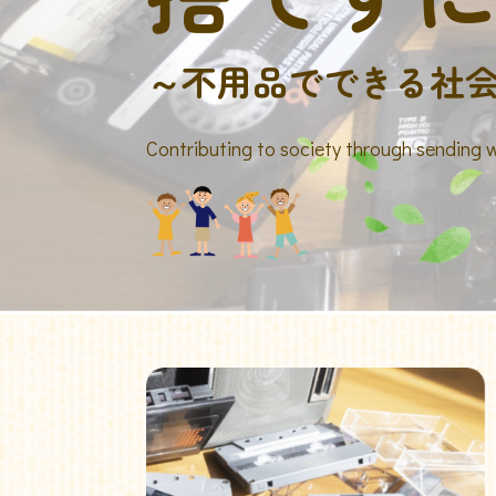
～不用品でできる社
Contributing to society through sending 