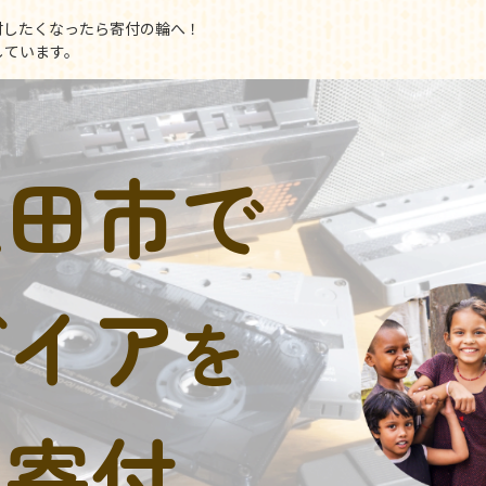
付したくなったら寄付の輪へ！
しています。
上田市で
デイア
を
に寄付。