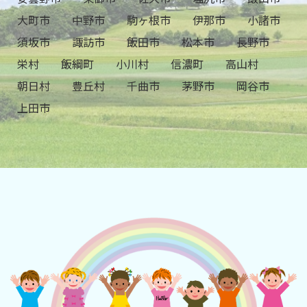
大町市
中野市
駒ヶ根市
伊那市
小諸市
須坂市
諏訪市
飯田市
松本市
長野市
栄村
飯綱町
小川村
信濃町
高山村
朝日村
豊丘村
千曲市
茅野市
岡谷市
上田市