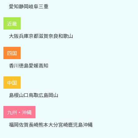
愛知
静岡
岐阜
三重
近畿
大阪
兵庫
京都
滋賀
奈良
和歌山
四国
香川
徳島
愛媛
高知
中国
島根
山口
鳥取
広島
岡山
九州・沖縄
福岡
佐賀
長崎
熊本
大分
宮崎
鹿児島
沖縄