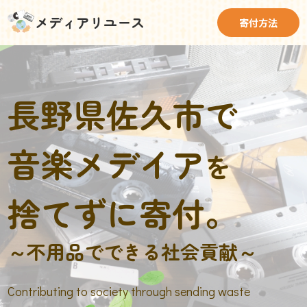
メディアリユース
寄付方法
長野県佐久市で
音楽メデイア
を
捨てずに寄付。
～不用品でできる社会貢献～
Contributing to society through sending waste