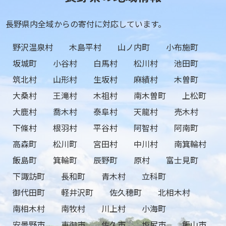
長野県内全域からの寄付に対応しています。
野沢温泉村
木島平村
山ノ内町
小布施町
坂城町
小谷村
白馬村
松川村
池田町
筑北村
山形村
生坂村
麻績村
木曽町
大桑村
王滝村
木祖村
南木曽町
上松町
大鹿村
喬木村
泰阜村
天龍村
売木村
下條村
根羽村
平谷村
阿智村
阿南町
高森町
松川町
宮田村
中川村
南箕輪村
飯島町
箕輪町
辰野町
原村
富士見町
下諏訪町
長和町
青木村
立科町
御代田町
軽井沢町
佐久穂町
北相木村
南相木村
南牧村
川上村
小海町
安曇野市
東御市
佐久市
塩尻市
飯山市