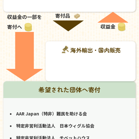
寄付品
収益金の一部を
収益金
寄付へ
海外輸出・国内販売
希望された団体へ寄付
AAR Japan（特非）難民を助ける会
特定非営利活動法人 日本ウィグル協会
特定非営利活動法人 チベットハウス