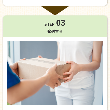
03
STEP
発送する