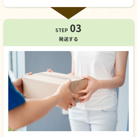
03
STEP
発送する