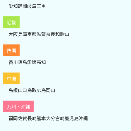
愛知
静岡
岐阜
三重
近畿
大阪
兵庫
京都
滋賀
奈良
和歌山
四国
香川
徳島
愛媛
高知
中国
島根
山口
鳥取
広島
岡山
九州・沖縄
福岡
佐賀
長崎
熊本
大分
宮崎
鹿児島
沖縄