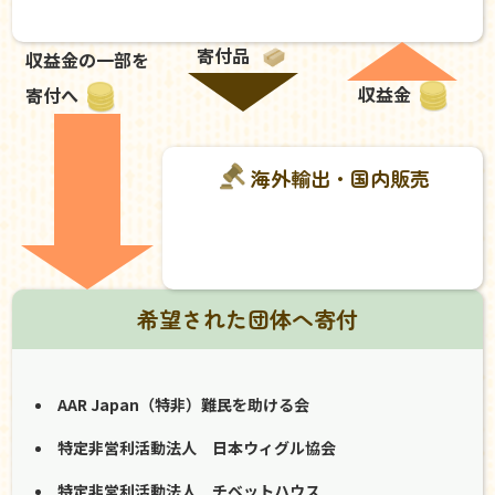
寄付品
収益金の一部を
収益金
寄付へ
海外輸出・国内販売
希望された団体へ寄付
AAR Japan（特非）難民を助ける会
特定非営利活動法人 日本ウィグル協会
特定非営利活動法人 チベットハウス