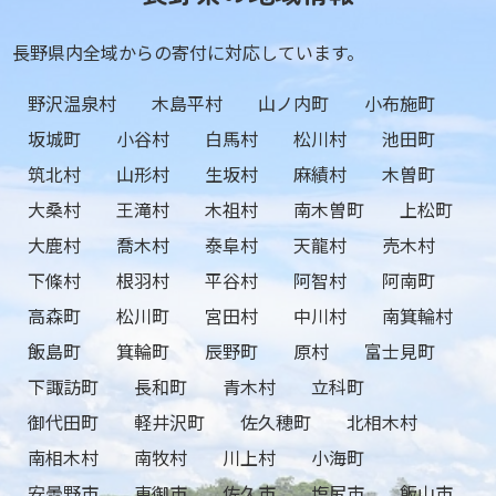
長野県内全域からの寄付に対応しています。
野沢温泉村
木島平村
山ノ内町
小布施町
坂城町
小谷村
白馬村
松川村
池田町
筑北村
山形村
生坂村
麻績村
木曽町
大桑村
王滝村
木祖村
南木曽町
上松町
大鹿村
喬木村
泰阜村
天龍村
売木村
下條村
根羽村
平谷村
阿智村
阿南町
高森町
松川町
宮田村
中川村
南箕輪村
飯島町
箕輪町
辰野町
原村
富士見町
下諏訪町
長和町
青木村
立科町
御代田町
軽井沢町
佐久穂町
北相木村
南相木村
南牧村
川上村
小海町
安曇野市
東御市
佐久市
塩尻市
飯山市