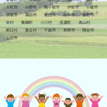
大町市
中野市
駒ヶ根市
伊那市
小諸市
須坂市
諏訪市
飯田市
松本市
長野市
栄村
飯綱町
小川村
信濃町
高山村
朝日村
豊丘村
千曲市
茅野市
岡谷市
上田市