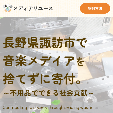
メディアリユース
寄付方法
長野県諏訪市で
音楽メデイア
を
捨てずに寄付。
～不用品でできる社会貢献～
Contributing to society through sending waste