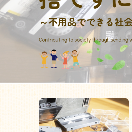
～不用品でできる社
Contributing to society through sending 