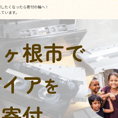
付したくなったら寄付の輪へ！
しています。
駒ヶ根市で
デイア
を
に寄付。