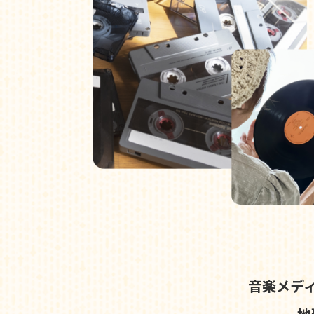
音楽メデ
地