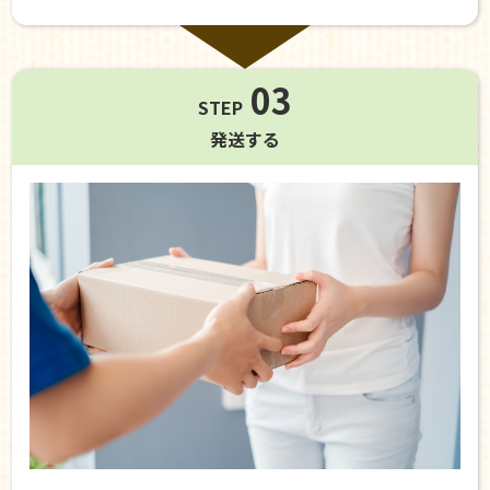
03
STEP
発送する