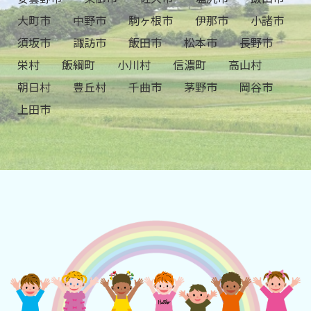
大町市
中野市
駒ヶ根市
伊那市
小諸市
須坂市
諏訪市
飯田市
松本市
長野市
栄村
飯綱町
小川村
信濃町
高山村
朝日村
豊丘村
千曲市
茅野市
岡谷市
上田市