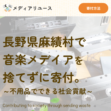
メディアリユース
寄付方法
長野県麻績村で
音楽メデイア
を
捨てずに寄付。
～不用品でできる社会貢献～
Contributing to society through sending waste