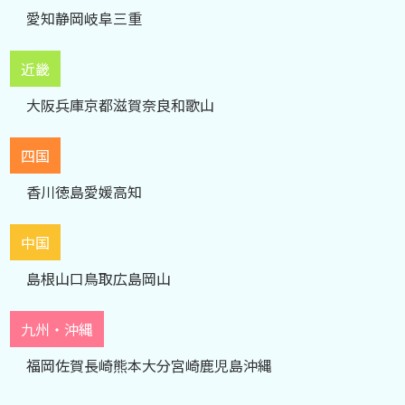
愛知
静岡
岐阜
三重
近畿
大阪
兵庫
京都
滋賀
奈良
和歌山
四国
香川
徳島
愛媛
高知
中国
島根
山口
鳥取
広島
岡山
九州・沖縄
福岡
佐賀
長崎
熊本
大分
宮崎
鹿児島
沖縄