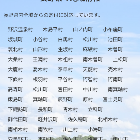
長野県内全域からの寄付に対応しています。
野沢温泉村
木島平村
山ノ内町
小布施町
坂城町
小谷村
白馬村
松川村
池田町
筑北村
山形村
生坂村
麻績村
木曽町
大桑村
王滝村
木祖村
南木曽町
上松町
大鹿村
喬木村
泰阜村
天龍村
売木村
下條村
根羽村
平谷村
阿智村
阿南町
高森町
松川町
宮田村
中川村
南箕輪村
飯島町
箕輪町
辰野町
原村
富士見町
下諏訪町
長和町
青木村
立科町
御代田町
軽井沢町
佐久穂町
北相木村
南相木村
南牧村
川上村
小海町
安曇野市
東御市
佐久市
塩尻市
飯山市