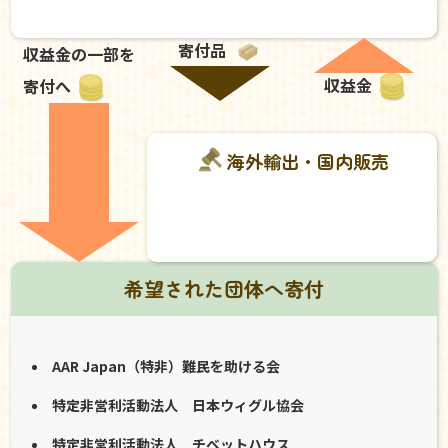
寄付品
収益金の一部を
収益金
寄付へ
海外輸出・国内販売
希望された団体へ寄付
AAR Japan（特非）難民を助ける会
特定非営利活動法人 日本ウィグル協会
特定非営利活動法人 チベットハウス