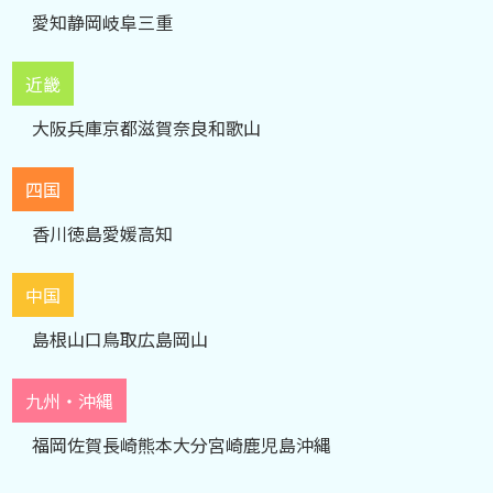
愛知
静岡
岐阜
三重
近畿
大阪
兵庫
京都
滋賀
奈良
和歌山
四国
香川
徳島
愛媛
高知
中国
島根
山口
鳥取
広島
岡山
九州・沖縄
福岡
佐賀
長崎
熊本
大分
宮崎
鹿児島
沖縄