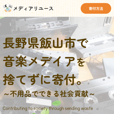
メディアリユース
寄付方法
長野県飯山市で
音楽メデイア
を
捨てずに寄付。
～不用品でできる社会貢献～
Contributing to society through sending waste