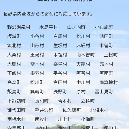
長野県内全域からの寄付に対応しています。
野沢温泉村
木島平村
山ノ内町
小布施町
坂城町
小谷村
白馬村
松川村
池田町
筑北村
山形村
生坂村
麻績村
木曽町
大桑村
王滝村
木祖村
南木曽町
上松町
大鹿村
喬木村
泰阜村
天龍村
売木村
下條村
根羽村
平谷村
阿智村
阿南町
高森町
松川町
宮田村
中川村
南箕輪村
飯島町
箕輪町
辰野町
原村
富士見町
下諏訪町
長和町
青木村
立科町
御代田町
軽井沢町
佐久穂町
北相木村
南相木村
南牧村
川上村
小海町
安曇野市
東御市
佐久市
塩尻市
飯山市