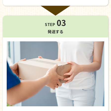
03
STEP
発送する