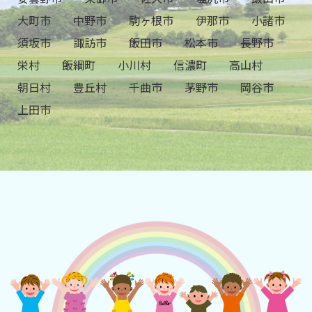
大町市
中野市
駒ヶ根市
伊那市
小諸市
須坂市
諏訪市
飯田市
松本市
長野市
栄村
飯綱町
小川村
信濃町
高山村
朝日村
豊丘村
千曲市
茅野市
岡谷市
上田市