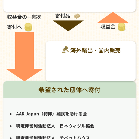
寄付品
収益金の一部を
収益金
寄付へ
海外輸出・国内販売
希望された団体へ寄付
AAR Japan（特非）難民を助ける会
特定非営利活動法人 日本ウィグル協会
特定非営利活動法人 チベットハウス