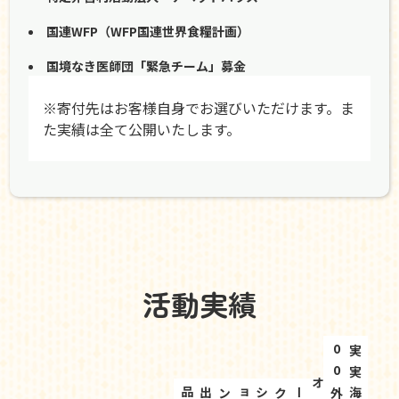
国連WFP（WFP国連世界食糧計画）
国境なき医師団「緊急チーム」募金
※寄付先はお客様自身でお選びいただけます。ま
た実績は全て公開いたします。
活動実績
5
実
績
0
4
実
績
0
海外オークション出品