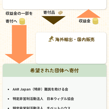
寄付品
収益金の一部を
収益金
寄付へ
海外輸出・国内販売
希望された団体へ寄付
AAR Japan（特非）難民を助ける会
特定非営利活動法人 日本ウィグル協会
特定非営利活動法人 チベットハウス