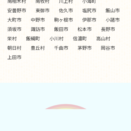
南相木村
南牧村
川上村
小海町
安曇野市
東御市
佐久市
塩尻市
飯山市
大町市
中野市
駒ヶ根市
伊那市
小諸市
須坂市
諏訪市
飯田市
松本市
長野市
栄村
飯綱町
小川村
信濃町
高山村
朝日村
豊丘村
千曲市
茅野市
岡谷市
上田市