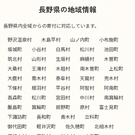
長野県の地域情報
長野県内全域からの寄付に対応しています。
野沢温泉村
木島平村
山ノ内町
小布施町
坂城町
小谷村
白馬村
松川村
池田町
筑北村
山形村
生坂村
麻績村
木曽町
大桑村
王滝村
木祖村
南木曽町
上松町
大鹿村
喬木村
泰阜村
天龍村
売木村
下條村
根羽村
平谷村
阿智村
阿南町
高森町
松川町
宮田村
中川村
南箕輪村
飯島町
箕輪町
辰野町
原村
富士見町
下諏訪町
長和町
青木村
立科町
御代田町
軽井沢町
佐久穂町
北相木村