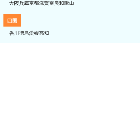
東海
愛知
静岡
岐阜
三重
近畿
大阪
兵庫
京都
滋賀
奈良
和歌山
四国
香川
徳島
愛媛
高知
中国
島根
山口
鳥取
広島
岡山
九州・沖縄
福岡
佐賀
長崎
熊本
大分
宮崎
鹿児島
沖縄