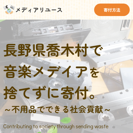
メディアリユース
寄付方法
長野県喬木村で
音楽メデイア
を
捨てずに寄付。
～不用品でできる社会貢献～
Contributing to society through sending waste