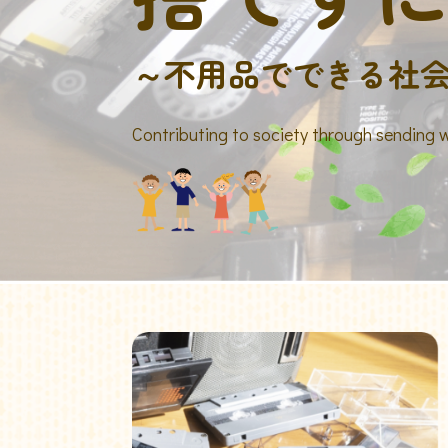
～不用品でできる社
Contributing to society through sending 