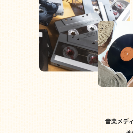
音楽メデ
地