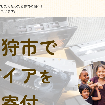
付したくなったら寄付の輪へ！
しています。
石狩市で
デイア
を
に寄付。