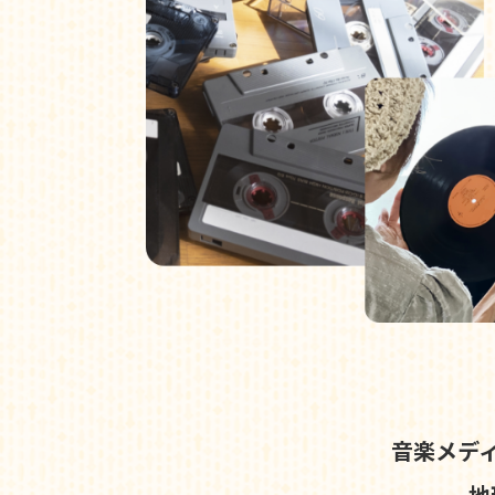
音楽メデ
地