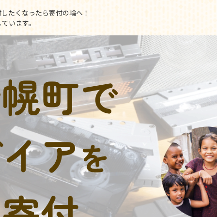
付したくなったら寄付の輪へ！
しています。
士幌町で
デイア
を
に寄付。