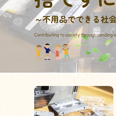
～不用品でできる社
Contributing to society through sending 