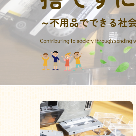
～不用品でできる社
Contributing to society through sending 