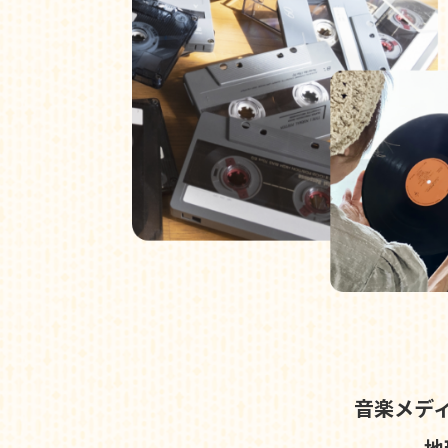
音楽メデ
地