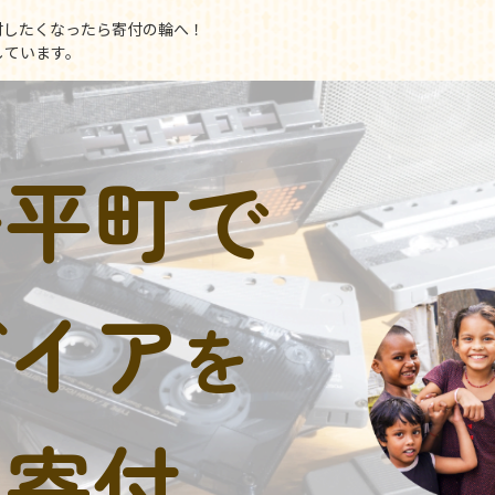
付したくなったら寄付の輪へ！
しています。
安平町で
デイア
を
に寄付。