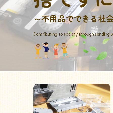
～不用品でできる社
Contributing to society through sending 