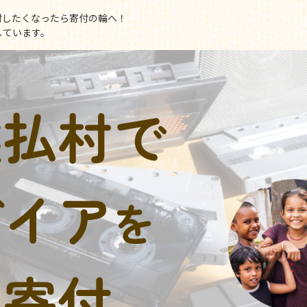
付したくなったら寄付の輪へ！
しています。
猿払村で
デイア
を
に寄付。