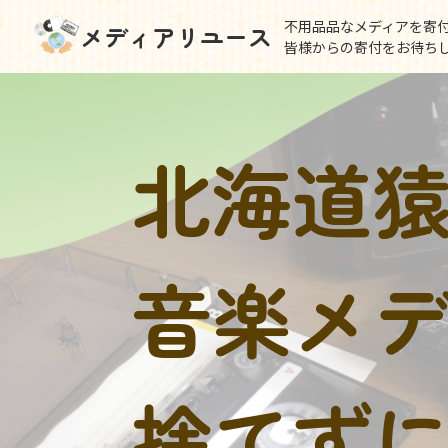
不用品品なメディアを寄
メディアリユース
皆様からの寄付をお待ち
北海道
音楽メ
捨てず