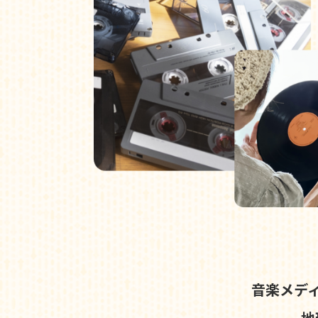
音楽メデ
地