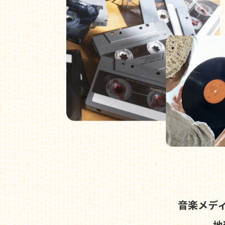
音楽メデ
地