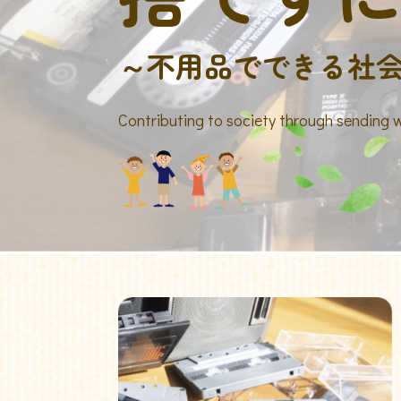
～不用品でできる社
Contributing to society through sending 