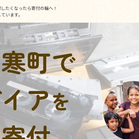
付したくなったら寄付の輪へ！
しています。
和寒町で
デイア
を
に寄付。