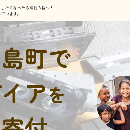
付したくなったら寄付の輪へ！
しています。
福島町で
デイア
を
に寄付。