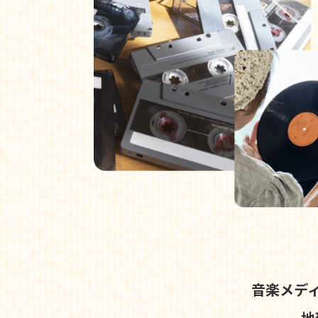
音楽メデ
地