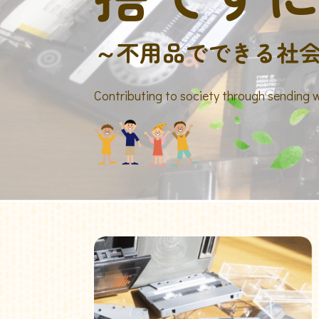
～不用品でできる社
Contributing to society through sending 