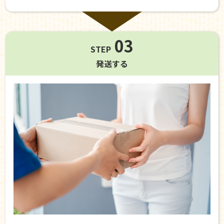
03
STEP
発送する