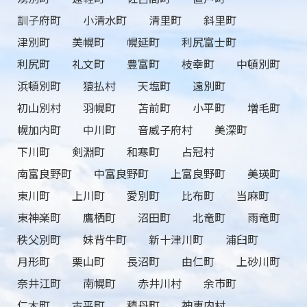
訓子府町
小清水町
清里町
斜里町
津別町
美幌町
幌延町
利尻富士町
利尻町
礼文町
豊富町
枝幸町
中頓別町
浜頓別町
猿払村
天塩町
遠別町
初山別村
羽幌町
苫前町
小平町
増毛町
幌加内町
中川町
音威子府村
美深町
下川町
剣淵町
和寒町
占冠村
南富良野町
中富良野町
上富良野町
美瑛町
東川町
上川町
愛別町
比布町
当麻町
東神楽町
鷹栖町
沼田町
北竜町
雨竜町
秩父別町
妹背牛町
新十津川町
浦臼町
月形町
栗山町
長沼町
由仁町
上砂川町
奈井江町
南幌町
赤井川村
余市町
仁木町
古平町
積丹町
神恵内村