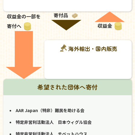
寄付品
収益金の一部を
収益金
寄付へ
海外輸出・国内販売
希望された団体へ寄付
AAR Japan（特非）難民を助ける会
特定非営利活動法人 日本ウィグル協会
特定非営利活動法人 チベットハウス