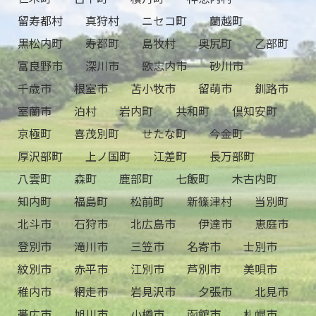
留寿都村
真狩村
ニセコ町
蘭越町
黒松内町
寿都町
島牧村
奥尻町
乙部町
富良野市
深川市
歌志内市
砂川市
千歳市
根室市
苫小牧市
留萌市
釧路市
室蘭市
泊村
岩内町
共和町
倶知安町
京極町
喜茂別町
せたな町
今金町
厚沢部町
上ノ国町
江差町
長万部町
八雲町
森町
鹿部町
七飯町
木古内町
知内町
福島町
松前町
新篠津村
当別町
北斗市
石狩市
北広島市
伊達市
恵庭市
登別市
滝川市
三笠市
名寄市
士別市
紋別市
赤平市
江別市
芦別市
美唄市
稚内市
網走市
岩見沢市
夕張市
北見市
帯広市
旭川市
小樽市
函館市
札幌市