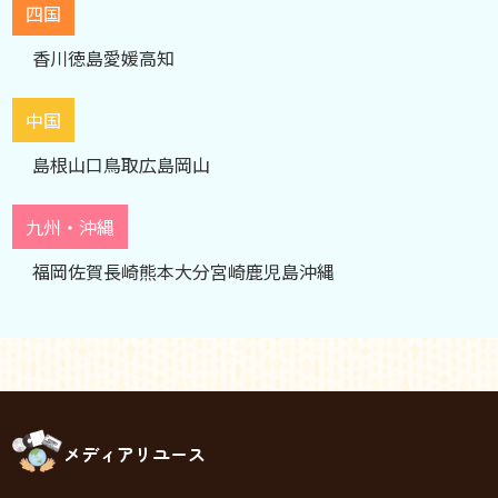
四国
香川
徳島
愛媛
高知
中国
島根
山口
鳥取
広島
岡山
九州・沖縄
福岡
佐賀
長崎
熊本
大分
宮崎
鹿児島
沖縄
メディアリユース