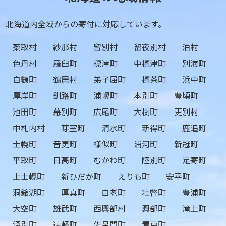
北海道内全域からの寄付に対応しています。
蘂取村
紗那村
留別村
留夜別村
泊村
色丹村
羅臼町
標津町
中標津町
別海町
白糠町
鶴居村
弟子屈町
標茶町
浜中町
厚岸町
釧路町
浦幌町
本別町
豊頃町
池田町
幕別町
広尾町
大樹町
更別村
中札内村
芽室町
清水町
新得町
鹿追町
士幌町
音更町
様似町
浦河町
新冠町
平取町
日高町
むかわ町
陸別町
足寄町
上士幌町
新ひだか町
えりも町
安平町
洞爺湖町
厚真町
白老町
壮瞥町
豊浦町
大空町
雄武町
西興部村
興部町
滝上町
湧別町
遠軽町
佐呂間町
置戸町