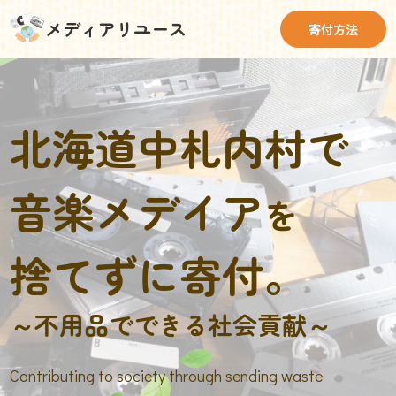
メディアリユース
寄付方法
北海道中札内村で
音楽メデイア
を
捨てずに寄付。
～不用品でできる社会貢献～
Contributing to society through sending waste