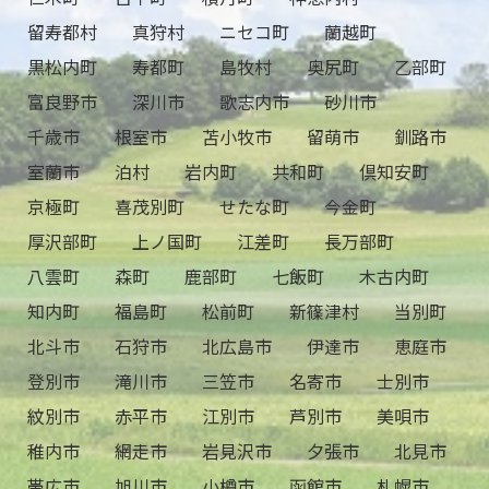
留寿都村
真狩村
ニセコ町
蘭越町
黒松内町
寿都町
島牧村
奥尻町
乙部町
富良野市
深川市
歌志内市
砂川市
千歳市
根室市
苫小牧市
留萌市
釧路市
室蘭市
泊村
岩内町
共和町
倶知安町
京極町
喜茂別町
せたな町
今金町
厚沢部町
上ノ国町
江差町
長万部町
八雲町
森町
鹿部町
七飯町
木古内町
知内町
福島町
松前町
新篠津村
当別町
北斗市
石狩市
北広島市
伊達市
恵庭市
登別市
滝川市
三笠市
名寄市
士別市
紋別市
赤平市
江別市
芦別市
美唄市
稚内市
網走市
岩見沢市
夕張市
北見市
帯広市
旭川市
小樽市
函館市
札幌市