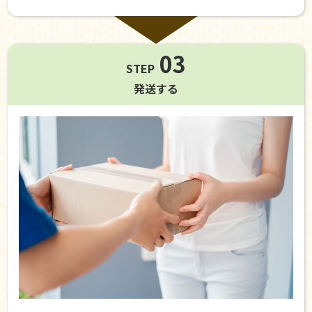
03
STEP
発送する