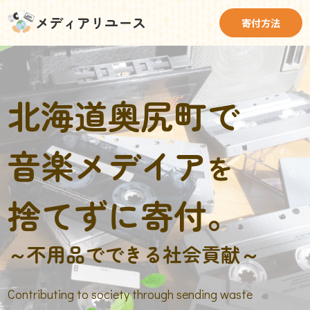
メディアリユース
寄付方法
北海道奥尻町で
音楽メデイア
を
捨てずに寄付。
～不用品でできる社会貢献～
Contributing to society through sending waste