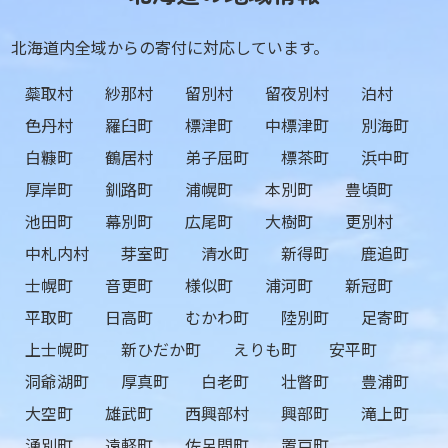
北海道内全域からの寄付に対応しています。
蘂取村
紗那村
留別村
留夜別村
泊村
色丹村
羅臼町
標津町
中標津町
別海町
白糠町
鶴居村
弟子屈町
標茶町
浜中町
厚岸町
釧路町
浦幌町
本別町
豊頃町
池田町
幕別町
広尾町
大樹町
更別村
中札内村
芽室町
清水町
新得町
鹿追町
士幌町
音更町
様似町
浦河町
新冠町
平取町
日高町
むかわ町
陸別町
足寄町
上士幌町
新ひだか町
えりも町
安平町
洞爺湖町
厚真町
白老町
壮瞥町
豊浦町
大空町
雄武町
西興部村
興部町
滝上町
湧別町
遠軽町
佐呂間町
置戸町