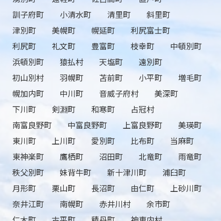
訓子府町
小清水町
清里町
斜里町
津別町
美幌町
幌延町
利尻富士町
利尻町
礼文町
豊富町
枝幸町
中頓別町
浜頓別町
猿払村
天塩町
遠別町
初山別村
羽幌町
苫前町
小平町
増毛町
幌加内町
中川町
音威子府村
美深町
下川町
剣淵町
和寒町
占冠村
南富良野町
中富良野町
上富良野町
美瑛町
東川町
上川町
愛別町
比布町
当麻町
東神楽町
鷹栖町
沼田町
北竜町
雨竜町
秩父別町
妹背牛町
新十津川町
浦臼町
月形町
栗山町
長沼町
由仁町
上砂川町
奈井江町
南幌町
赤井川村
余市町
仁木町
古平町
積丹町
神恵内村