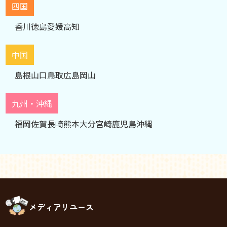
四国
香川
徳島
愛媛
高知
中国
島根
山口
鳥取
広島
岡山
九州・沖縄
福岡
佐賀
長崎
熊本
大分
宮崎
鹿児島
沖縄
メディアリユース