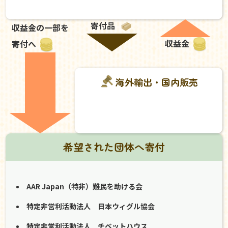
寄付品
収益金の一部を
収益金
寄付へ
海外輸出・国内販売
希望された団体へ寄付
AAR Japan（特非）難民を助ける会
特定非営利活動法人 日本ウィグル協会
特定非営利活動法人 チベットハウス